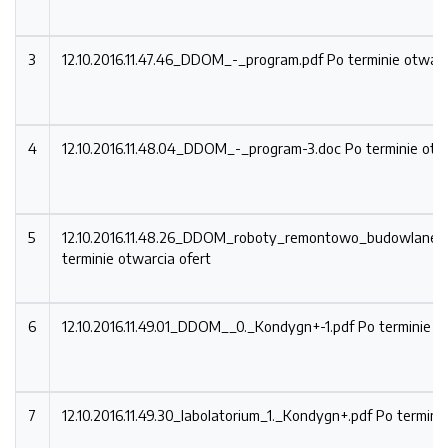
3
12.10.2016.11.47.46_DDOM_-_program.pdf
Po terminie otwarc
4
12.10.2016.11.48.04_DDOM_-_program-3.doc
Po terminie otw
5
12.10.2016.11.48.26_DDOM_roboty_remontowo_budowlane_
terminie otwarcia ofert
6
12.10.2016.11.49.01_DDOM__0._Kondygn+-1.pdf
Po terminie o
7
12.10.2016.11.49.30_labolatorium_1._Kondygn+.pdf
Po terminie