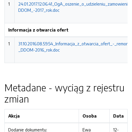
1
24.01.2017.12.06.41_OgA_oszenie_o_udzieleniu_zamowienia
DDOM_-2017_rok.doc
Informacja z otwarcia ofert
1
31.10.2016.08.59.54_Informacja_z_otwarcia_ofert_-_remon
_DDOM-2016_rok.doc
Metadane - wyciąg z rejestru
zmian
Akcja
Osoba
Data
Dodanie dokumentu:
Ewa
12-