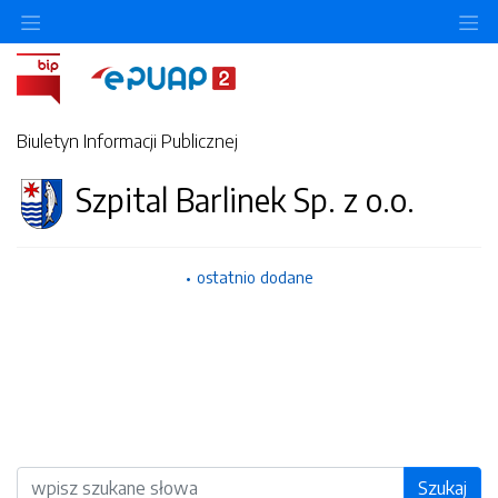
O
Biuletyn Informacji Publicznej
Szpital Barlinek Sp. z o.o.
ostatnio dodane
Wyszukiwarka
Szukaj