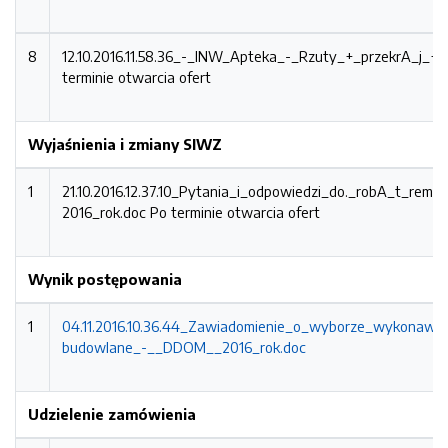
8
12.10.2016.11.58.36_-_INW_Apteka_-_Rzuty_+_przekrA_j_+_
terminie otwarcia ofert
Wyjaśnienia i zmiany SIWZ
1
21.10.2016.12.37.10_Pytania_i_odpowiedzi_do._robA_t_rem.
2016_rok.doc
Po terminie otwarcia ofert
Wynik postępowania
1
04.11.2016.10.36.44_Zawiadomienie_o_wyborze_wykonaw
budowlane_-__DDOM__2016_rok.doc
Udzielenie zamówienia