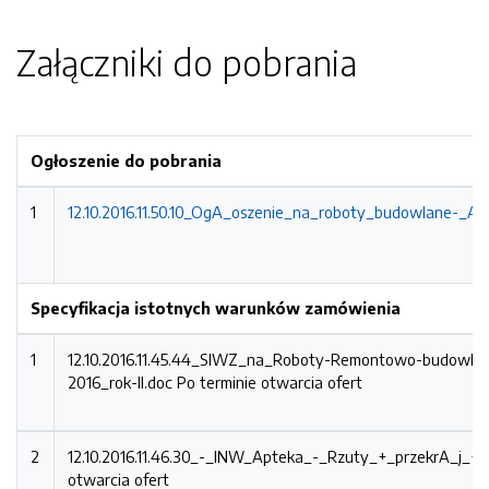
Załączniki do pobrania
Ogłoszenie do pobrania
1
12.10.2016.11.50.10_OgA_oszenie_na_roboty_budowlane-_A
Specyfikacja istotnych warunków zamówienia
1
12.10.2016.11.45.44_SIWZ_na_Roboty-Remontowo-budowla
2016_rok-II.doc
Po terminie otwarcia ofert
2
12.10.2016.11.46.30_-_INW_Apteka_-_Rzuty_+_przekrA_j_+_
otwarcia ofert