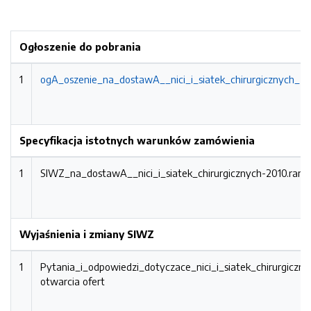
Ogłoszenie do pobrania
1
ogA_oszenie_na_dostawA__nici_i_siatek_chirurgicznych_-_
Specyfikacja istotnych warunków zamówienia
1
SIWZ_na_dostawA__nici_i_siatek_chirurgicznych-2010.rar
P
Wyjaśnienia i zmiany SIWZ
1
Pytania_i_odpowiedzi_dotyczace_nici_i_siatek_chirurgiczn
otwarcia ofert