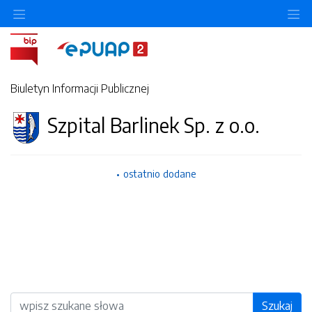
O
Biuletyn Informacji Publicznej
Szpital Barlinek Sp. z o.o.
ostatnio dodane
Wyszukiwarka
Szukaj