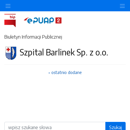
O
Biuletyn Informacji Publicznej
Szpital Barlinek Sp. z o.o.
ostatnio dodane
Wyszukiwarka
Szukaj