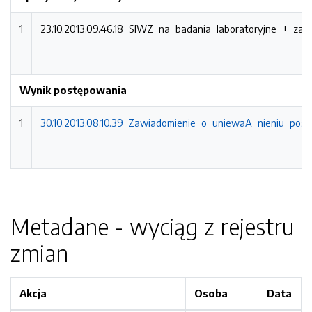
1
23.10.2013.09.46.18_SIWZ_na_badania_laboratoryjne_+_zaA
Wynik postępowania
1
30.10.2013.08.10.39_Zawiadomienie_o_uniewaA_nieniu_po
Metadane - wyciąg z rejestru
zmian
Akcja
Osoba
Data