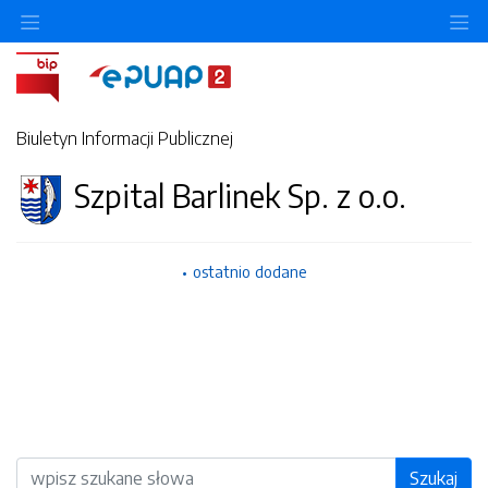
O
Biuletyn Informacji Publicznej
Szpital Barlinek Sp. z o.o.
ostatnio dodane
Wyszukiwarka
Szukaj