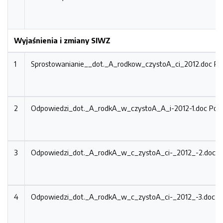
Wyjaśnienia i zmiany SIWZ
1
Sprostowanianie__dot._A_rodkow_czystoA_ci_2012.doc
Po
2
Odpowiedzi_dot._A_rodkA_w_czystoA_A_i-2012-1.doc
Po t
3
Odpowiedzi_dot._A_rodkA_w_c_zystoA_ci-_2012_-2.doc
P
4
Odpowiedzi_dot._A_rodkA_w_c_zystoA_ci-_2012_-3.doc
P