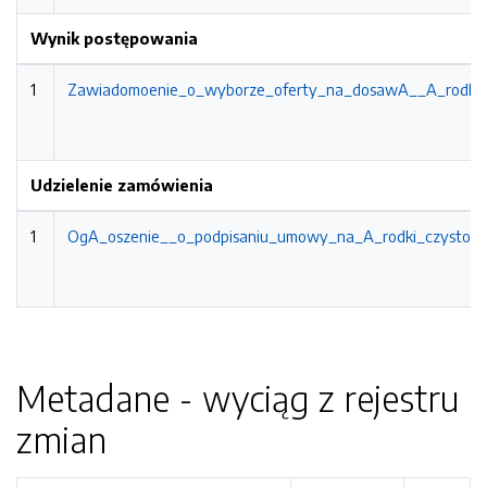
Wynik postępowania
1
Zawiadomoenie_o_wyborze_oferty_na_dosawA__A_rodko
Udzielenie zamówienia
1
OgA_oszenie__o_podpisaniu_umowy_na_A_rodki_czystoA_
Metadane - wyciąg z rejestru
zmian