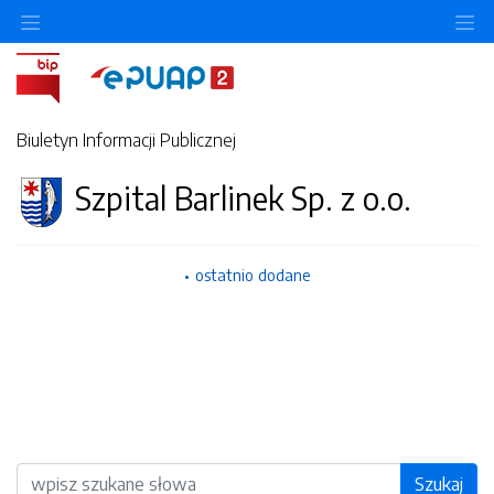
O
Biuletyn Informacji Publicznej
Szpital Barlinek Sp. z o.o.
ostatnio dodane
Wyszukiwarka
Szukaj