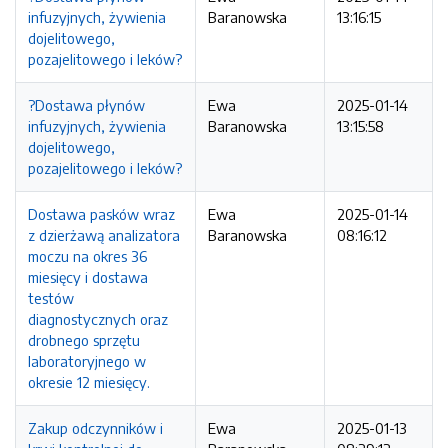
infuzyjnych, żywienia
Baranowska
13:16:15
dojelitowego,
pozajelitowego i leków?
?Dostawa płynów
Ewa
2025-01-14
infuzyjnych, żywienia
Baranowska
13:15:58
dojelitowego,
pozajelitowego i leków?
Dostawa pasków wraz
Ewa
2025-01-14
z dzierżawą analizatora
Baranowska
08:16:12
moczu na okres 36
miesięcy i dostawa
testów
diagnostycznych oraz
drobnego sprzętu
laboratoryjnego w
okresie 12 miesięcy.
Zakup odczynników i
Ewa
2025-01-13