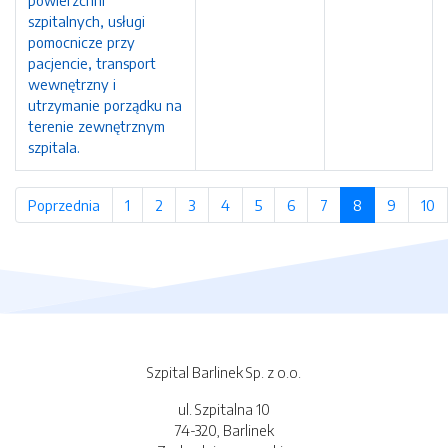
powierzchni
szpitalnych, usługi
pomocnicze przy
pacjencie, transport
wewnętrzny i
utrzymanie porządku na
terenie zewnętrznym
szpitala.
Poprzednia
strona
1
strona
2
strona
3
strona
4
strona
5
strona
6
strona
7
strona
8
(bieżąca stro
9
strona
10
s
Szpital Barlinek Sp. z o.o.
ul. Szpitalna 10
74-320, Barlinek